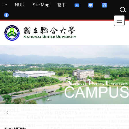
Jump
:::
NUU
Site Map
繁中
to
the
main
content
block
:::