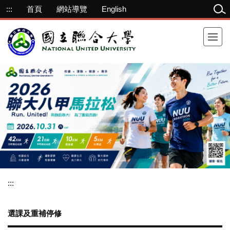
跳
:::
首頁
網站導覽
English
到
主
要
內
容
區
:::
選課及重補停修