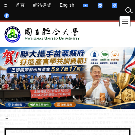
跳
:::
首頁
網站導覽
English
到
主
要
內
容
區
:::