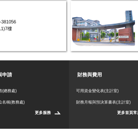
381056
1)7樓
與申請
財務與費用
(總務處)
可用資金變化表(主計室)
位名稱(教務處)
財務月報與預決算書表(主計室)
更多服務
更多首頁常