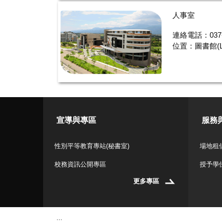
人事室
連絡電話：037-
位置：圖書館(L
宣導與專區
服務
性別平等教育專站(秘書室)
場地租借
校務資訊公開專區
授予學
更多專區
:::