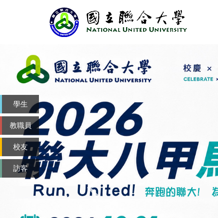
跳
到
主
要
內
容
區
學生
教職員
校友
訪客