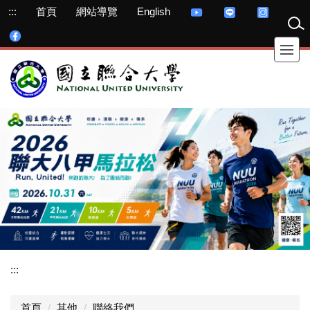
跳
:::
首頁
網站導覽
English
到
主
要
內
容
區
:::
首頁
其他
聯絡我們