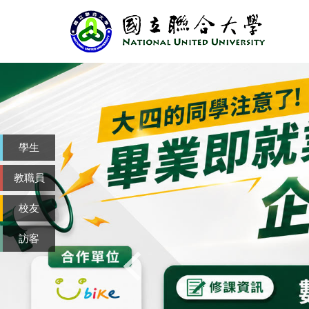
跳
到
主
要
內
容
區
學生
教職員
校友
訪客