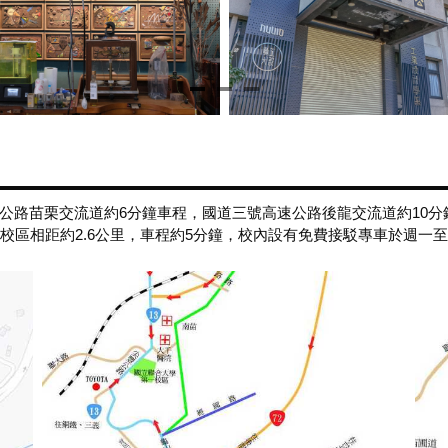
路苗栗交流道約6分鐘車程，國道三號高速公路後龍交流道約10分鐘
校區相距約2.6公里，車程約5分鐘，校內設有免費接駁專車於週一