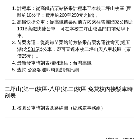
計程車：從高鐵苗栗站搭乘計程車至本校二坪山校區 (距
離約10公里；費用約260至290元之間) 。
高鐵快捷公車：從高鐵苗栗站前方搭乘往雪霸國家公園之
101B
高鐵快捷公車，可在本校二坪山校區門口前站牌下
車。
苗栗客運：從高鐵苗栗站前方搭乘苗栗客運往彎瓦(經五
湖)之
5815
號公車，即可直達本校二坪山與八甲校區（票
價25元）。
最新發車時刻表相關連結：
台灣高鐵
查詢
公路客運即時動態資訊網
二坪山(第一)校區-八甲(第二)校區 免費校內接駁車時
刻表
校園公車時刻表及路線圖（總務處事務組）