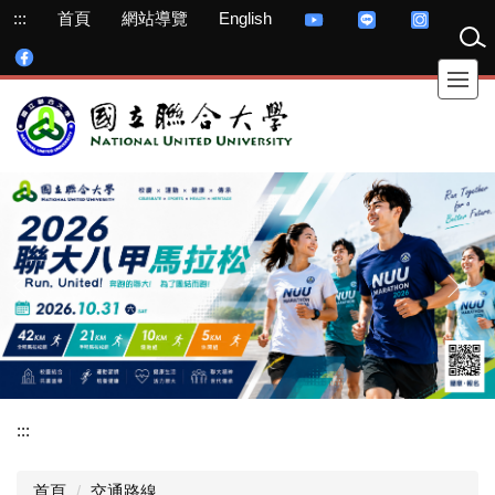
跳
:::
首頁
網站導覽
English
到
主
要
內
容
區
:::
首頁
交通路線