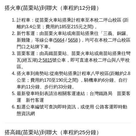
搭火車(苗栗站)到聯大（車程約12分鐘）
計程車：從苗栗火車站搭乘計程車至本校二坪山校區 (距
離約3.4公里；費用約185至215元之間) 。
新竹客運：由苗栗火車站或南苗站搭乘往「三義、銅鑼、
新雞隆」等線公車(
5664
/
5658
)，均可在本校二坪山校區
門口之站牌下車。
苗栗客運：由高鐵苗栗站、苗栗火車站或南苗站搭乘往彎
瓦(經五湖)之
5815
號公車，即可直達本校二坪山與八甲校
區。
搭火車到南勢站:從南勢站搭乘計程車八甲校區(距離約2.8
公里；費用約170至190元之間) ，騎機車約6分鐘、自行
車約11分鐘、步行約33分鐘。
最新發車時刻表請洽相關客運連結：
台灣鐵路局
苗栗客
運
新竹客運
點選公車編號可查詢即時資訊，或使用
公路客運即時動
態資訊網
搭高鐵(苗栗站)到聯大（車程約25分鐘）