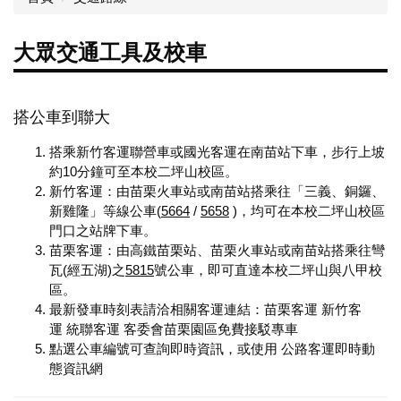
大眾交通工具及校車
搭公車到聯大
搭乘新竹客運聯營車或國光客運在南苗站下車，步行上坡
約10分鐘可至本校二坪山校區。
新竹客運：由苗栗火車站或南苗站搭乘往「三義、銅鑼、
新雞隆」等線公車(
5664
/
5658
)，均可在本校二坪山校區
門口之站牌下車。
苗栗客運：由高鐵苗栗站、苗栗火車站或南苗站搭乘往彎
瓦(經五湖)之
5815
號公車，即可直達本校二坪山與八甲校
區。
最新發車時刻表請洽相關客運連結：
苗栗客運
新竹客
運
統聯客運
客委會苗栗園區免費接駁專車
點選公車編號可查詢即時資訊，或使用
公路客運即時動
態資訊網