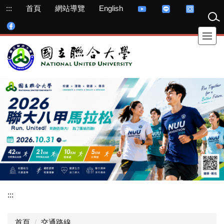
跳
:::
首頁
網站導覽
English
到
主
要
內
容
區
:::
首頁
交通路線