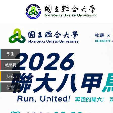
跳
到
主
要
內
容
區
學生
教職員
校友
訪客