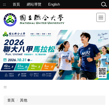
跳
:::
首頁
網站導覽
English
到
主
要
內
容
區
:::
首頁
其他