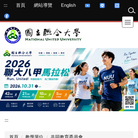
跳
:::
首頁
網站導覽
English
到
主
要
內
容
區
:::
首頁
教學單位
共同教育委員會