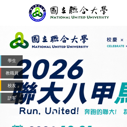
跳
到
主
要
內
容
區
學生
教職員
校友
訪客