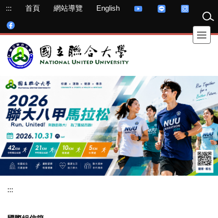
跳
:::
首頁
網站導覽
English
到
主
要
內
容
區
:::