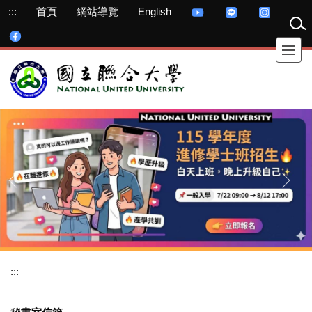
跳
:::
首頁
網站導覽
English
到
主
要
內
容
區
:::