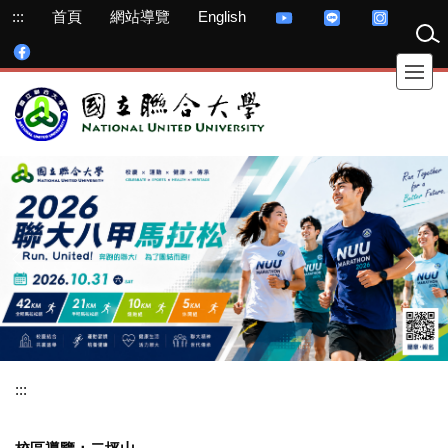
跳
:::
首頁
網站導覽
English
到
主
要
內
容
區
:::